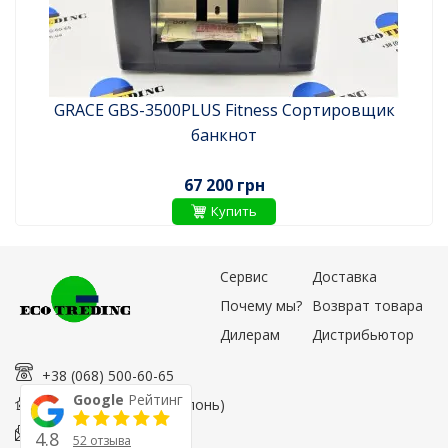
GRACE GBS-3500PLUS Fitness Сортировщик
банкнот
67 200 грн
Купить
Сервис
Доставка
Почему мы?
Возврат товара
Дилерам
Дистрибьютор
+38 (068) 500-60-65
Google
Рейтинг
Луговая 9, Киев (Оболонь)
[email protected]
4.8
52 отзыва