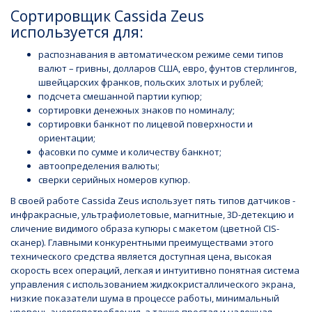
Сортировщик Cassida Zeus
используется для:
распознавания в автоматическом режиме семи типов
валют – гривны, долларов США, евро, фунтов стерлингов,
швейцарских франков, польских злотых и рублей;
подсчета смешанной партии купюр;
сортировки денежных знаков по номиналу;
сортировки банкнот по лицевой поверхности и
ориентации;
фасовки по сумме и количеству банкнот;
автоопределения валюты;
сверки серийных номеров купюр.
В своей работе Cassida Zeus использует пять типов датчиков -
инфракрасные, ультрафиолетовые, магнитные, 3D-детекцию и
сличение видимого образа купюры с макетом (цветной СIS-
сканер). Главными конкурентными преимуществами этого
технического средства является доступная цена, высокая
скорость всех операций, легкая и интуитивно понятная система
управления с использованием жидкокристаллического экрана,
низкие показатели шума в процессе работы, минимальный