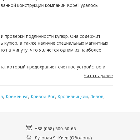
ванной конструкции компании Kobell удалось
 и проверки подлинности купюр. Она содержит
ь купюр, а также наличие специальных магнитных
кнот в минуту, что является одним из наиболее
на, который предохраняет счетное устройство и
м без усилий с любого угла обзора ЖК-дисплей
Читать далее
ных знаков осуществляется по их длине и ширине,
и банкнота не соответствует одному или
ев
,
Кременчуг
,
Кривой Рог
,
Кропивницкий
,
Львов
,
окупки продукции торговой марки Kobell в
+38 (068) 500-60-65
Луговая 9, Киев (Оболонь)