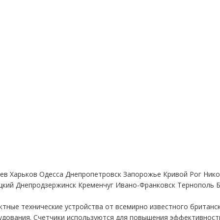
 Киев Харьков Одесса Днепропетровск Запорожье Кривой Рог Ник
цкий Днепродзержинск Кременчуг Ивано-Франковск Тернополь 
актные технические устройства от всемирно известного британ
удования. Счетчики используются для повышения эффективност