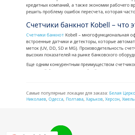
кредитных компаний, а также экономии рабочего в
решить проблему ошибок пересчета, которая часто
Cчетчики банкнот Kobell – что э
Cчетчики банкнот
Kobell – многофункциональная оф
встроенные датчики и детекторы, которые автомат
меток (UV, DD, SD и MG). Производительность счетч
высоких показателей на рынке банковского оборуд
Еще одним конкурентным преимуществом счетчиков 
приемный бокс от грязи. Удобный пульт управления
дают возможность кассиру без труда контролирова
магнитному полю, признакам, видимым в ультрафио
нескольким признакам – процесс пересчета останав
Самые популярные локации для заказа:
Белая Церк
Николаев
,
Одесса
,
Полтава
,
Харьков
,
Херсон
,
Хмель
Где купить счетчики банкнот Ko
Магазин
ekoo.com.ua
– ваш надежный поставщик бан
ekoo.com.ua являются:
широкий модельный ряд;