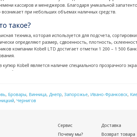
ремени кассиров и менеджеров. Благодаря уникальной запатенто
 возникает при небольших объемах наличных средств.
то такое?
исная техника, которая используется для подсчета, сортировки
ически определяют размер, сдвоенность, плотность, склеенност
иков компании Kobell LTD достигает отметки 1 200 – 1 500 бан
ования.
купюр Kobell является наличие специального прозрачного экра
 с глубоко посаженными кнопками и контрастным, четко видимы
ть процесс подсчета и сортировки. Проверка подлинности денеж
летовом свете, а также расположению инфракрасных точек. Есл
ливается, а на дисплее отображается код ошибки.
овь
,
Бровары
,
Винница
,
Днепр
,
Запорожье
,
Ивано-Франковск
,
Ки
ницкий
,
Чернигов
bell в Украине?
ковского оборудования в Украине. Главными преимуществами п
Сервис
Доставка
Почему мы?
Возврат товара