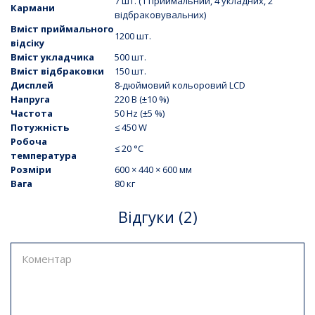
7 шт. (1 приймальний, 4 укладних, 2
Кармани
відбраковувальних)
Вміст приймального
1200 шт.
відсіку
Вміст укладчика
500 шт.
Вміст відбраковки
150 шт.
Дисплей
8-дюймовий кольоровий LCD
Напруга
220 В (±10 %)
Частота
50 Hz (±5 %)
Потужність
≤ 450 W
Робоча
≤ 20 °C
температура
Розміри
600 × 440 × 600 мм
Вага
80 кг
Відгуки (2)