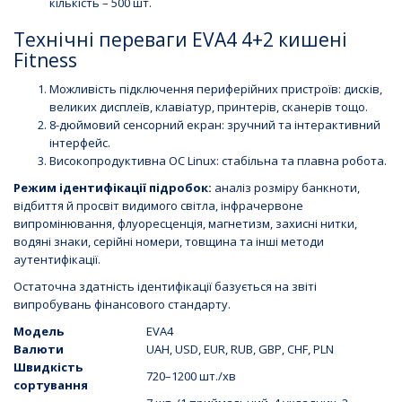
кількість – 500 шт.
Технічні переваги EVA4 4+2 кишені
Fitness
Можливість підключення периферійних пристроїв: дисків,
великих дисплеїв, клавіатур, принтерів, сканерів тощо.
8-дюймовий сенсорний екран: зручний та інтерактивний
інтерфейс.
Високопродуктивна ОС Linux: стабільна та плавна робота.
Режим ідентифікації підробок:
аналіз розміру банкноти,
відбиття й просвіт видимого світла, інфрачервоне
випромінювання, флуоресценція, магнетизм, захисні нитки,
водяні знаки, серійні номери, товщина та інші методи
аутентифікації.
Остаточна здатність ідентифікації базується на звіті
випробувань фінансового стандарту.
Модель
EVA4
Валюти
UAH, USD, EUR, RUB, GBP, CHF, PLN
Швидкість
720–1200 шт./хв
сортування