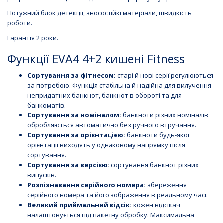
Потужний блок детекції, зносостійкі матеріали, швидкість
роботи.
Гарантія 2 роки.
Функції EVA4 4+2 кишені Fitness
Сортування за фітнесом:
старі й нові серії регулюються
за потребою. Функція стабільна й надійна для вилучення
непридатних банкнот, банкнот в обороті та для
банкоматів.
Сортування за номіналом:
банкноти різних номіналів
обробляються автоматично без ручного втручання.
Сортування за орієнтацією:
банкноти будь-якої
орієнтації виходять у однаковому напрямку після
сортування.
Сортування за версією:
сортування банкнот різних
випусків.
Розпізнавання серійного номера:
збереження
серійного номера та його зображення в реальному часі.
Великий приймальний відсік:
кожен відсікач
налаштовується під пакетну обробку. Максимальна