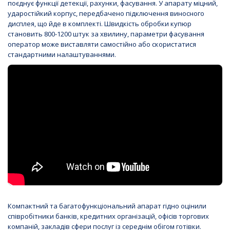
поєднує функції детекції, рахунки, фасування. У апарату міцний,
ударостійкий корпус, передбачено підключення виносного
дисплея, що йде в комплекті. Швидкість обробки купюр
становить 800-1200 штук за хвилину, параметри фасування
оператор може виставляти самостійно або скористатися
стандартними налаштуваннями.
Компактний та багатофункціональний апарат гідно оцінили
співробітники банків, кредитних організацій, офісів торгових
компаній, закладів сфери послуг із середнім обігом готівки.