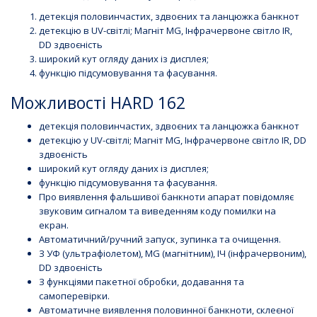
детекція половинчастих, здвоєних та ланцюжка банкнот
детекцію в UV-світлі; Магніт MG, Інфрачервоне світло IR,
DD здвоєність
широкий кут огляду даних із дисплея;
функцію підсумовування та фасування.
Можливості HARD 162
детекція половинчастих, здвоєних та ланцюжка банкнот
детекцію у UV-світлі; Магніт MG, Інфрачервоне світло IR, DD
здвоєність
широкий кут огляду даних із дисплея;
функцію підсумовування та фасування.
Про виявлення фальшивої банкноти апарат повідомляє
звуковим сигналом та виведенням коду помилки на
екран.
Автоматичний/ручний запуск, зупинка та очищення.
З УФ (ультрафіолетом), MG (магнітним), ІЧ (інфрачервоним),
DD здвоєність
З функціями пакетної обробки, додавання та
самоперевірки.
Автоматичне виявлення половинної банкноти, склеєної