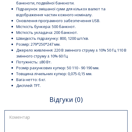
банкноти, подвійної банкноти.
Підрахунок змішаної суми для кількох валют та
відображення частин кожного номіналу.
Оновлення програмного забезпечення USB.
Місткість бункера: 500 банкнот.
Місткість укладача: 200 банкнот.
Швидкість підрахунку: 800, 1200 шт/хв.
Розмір: 279*250*247 мм.
Джерело живлення: 220 В змінного струму ± 10% 50 Гц 110 В
змінного струму ± 10% 60 Гц
Потужність: ≤80 Вт.
Розмір рахункових купюр: 50 110 - 90 190 мм.
Товщина лічильних купюр: 0,075-0,15 мм.
Вага нетто: 6 кг.
Дисплей: TFT.
Відгуки (0)