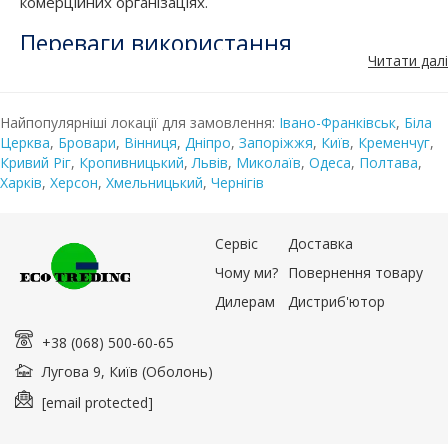
комерційних організаціях.
Переваги використання
Читати далі
пакувальників банкнот
Вакуумний пакувальник грошей користується незмінно
високою популярністю серед банківських установ і для
Найпопулярніші локації для замовлення:
Івано-Франківськ
,
Біла
установки у великих супермаркетах, і будь-яких інших
Церква
,
Бровари
,
Вінниця
,
Дніпро
,
Запоріжжя
,
Київ
,
Кременчуг
,
підприємствах, через які проходить великий потік
Кривий Ріг
,
Кропивницький
,
Львів
,
Миколаїв
,
Одеса
,
Полтава
,
готівки.
Харків
,
Херсон
,
Хмельницький
,
Чернігів
Його плюси:
Підвищення ефективності роботи.
Сервіс
Доставка
Висока швидкість упаковки великої кількості
грошей.
Чому ми?
Повернення товару
Перш ніж купити вакуумний пакувальник грошей,
Дилерам
Дистриб'ютор
рекомендується визначитися з умовами його
експлуатації. Чим більше готівки проходить через
+38 (068) 500-60-65
організацію, тим продуктивніше має бути пристрій.
Також, до основних характеристик варто віднести
Лугова 9, Київ (Оболонь)
швидкість упаковки
,
продуктивний рівень насоса
. Додатково, варто
звернути увагу на довжину
[email protected]
кліше
- значення, яке визначає
розмір пакетів
та
діапазон довжини
та
товщини плівки
, з якої